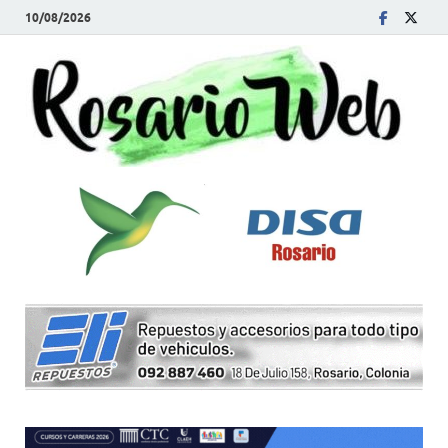
10/08/2026
R
Tod
la
W
noti
de
Rosa
y la
zon