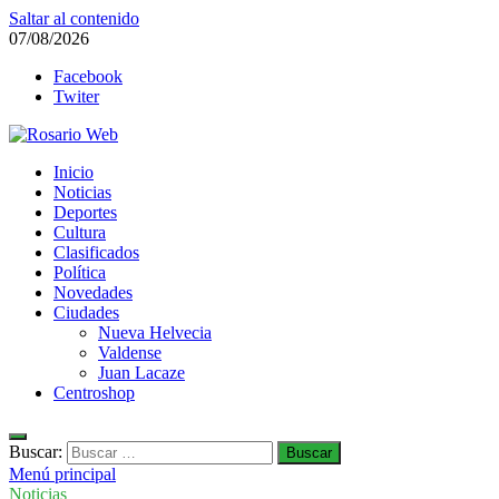
Saltar al contenido
07/08/2026
Facebook
Twiter
Rosario Web
Inicio
Todas la noticias de Rosario y la zona
Noticias
Deportes
Cultura
Clasificados
Política
Novedades
Ciudades
Nueva Helvecia
Valdense
Juan Lacaze
Centroshop
Buscar:
Menú principal
Noticias