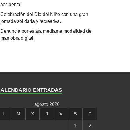
accidental
Celebración del Día del Niño con una gran
jornada solidaria y recreativa.
Denuncia por estafa mediante modalidad de
maniobra digital.
CALENDARIO ENTRADAS
agosto 2026
L
M
X
J
V
S
D
1
2