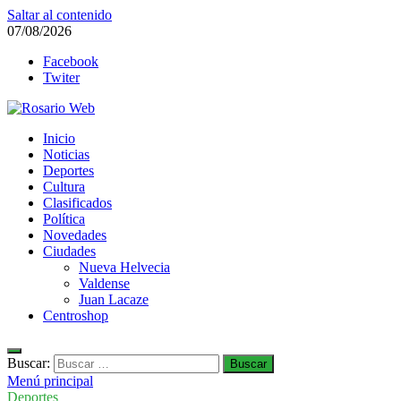
Saltar al contenido
07/08/2026
Facebook
Twiter
Rosario Web
Inicio
Todas la noticias de Rosario y la zona
Noticias
Deportes
Cultura
Clasificados
Política
Novedades
Ciudades
Nueva Helvecia
Valdense
Juan Lacaze
Centroshop
Buscar:
Menú principal
Deportes