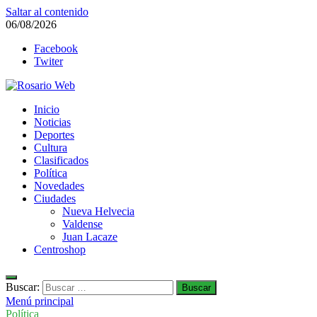
Saltar al contenido
06/08/2026
Facebook
Twiter
Rosario Web
Inicio
Todas la noticias de Rosario y la zona
Noticias
Deportes
Cultura
Clasificados
Política
Novedades
Ciudades
Nueva Helvecia
Valdense
Juan Lacaze
Centroshop
Buscar:
Menú principal
Política