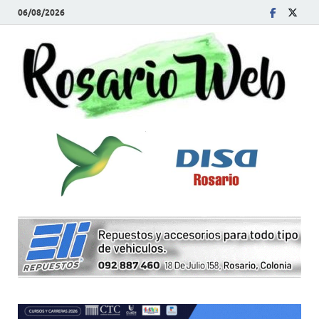
06/08/2026
R
Tod
la
W
noti
de
Rosa
y la
zon