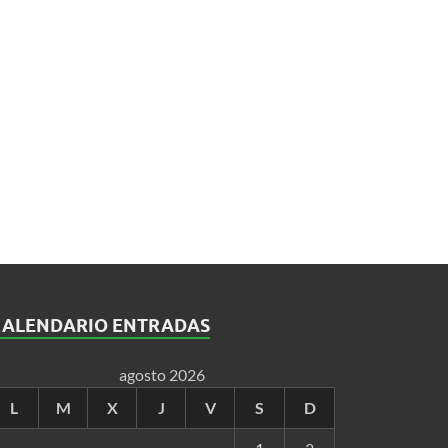
CALENDARIO ENTRADAS
agosto 2026
L
M
X
J
V
S
D