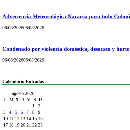
Advertencia Meteorológica Naranja para todo Colon
06/08/2026
06/08/2026
Condenado por violencia doméstica, desacato y hurto
06/08/2026
06/08/2026
Calendario Entradas
agosto 2026
L
M
X
J
V
S
D
1
2
3
4
5
6
7
8
9
10
11
12
13
14
15
16
17
18
19
20
21
22
23