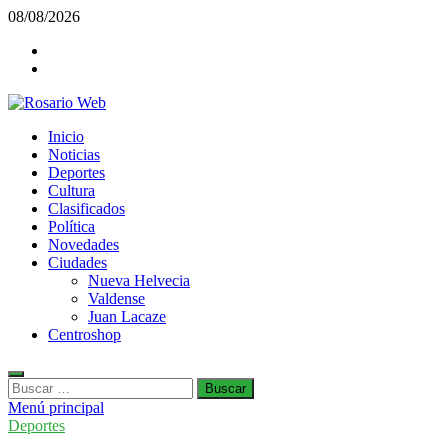
Saltar
08/08/2026
al
Facebook
contenido
Twiter
Rosario Web
Inicio
Todas la noticias de Rosario y la zona
Noticias
Deportes
Cultura
Clasificados
Política
Novedades
Ciudades
Nueva Helvecia
Valdense
Juan Lacaze
Centroshop
Buscar:
Menú principal
Deportes