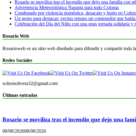
Rosario se moviliza tras el incendio que dejo una familia con pér
Advertencia Meteorológica Naranja para todo Colonia
Condenado por violencia doméstica, desacato y hurto en Colon
Un gesto para destacar: vecino repuso un contenedor que había
Celebración del Día del Niño con una gran jornada solidaria y r
Rosario Web
Rosarioweb es un sitio web diseñado para difundir y compartir toda la
Redes Sociales
wilsonolivera32@gmail.com
Últimas entradas
Rosario se moviliza tras el incendio que dejo una famil
08/08/2026
08/08/2026