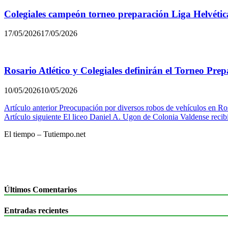
Colegiales campeón torneo preparación Liga Helvétic
17/05/2026
17/05/2026
Rosario Atlético y Colegiales definirán el Torneo Pre
10/05/2026
10/05/2026
Navegación
Artículo anterior
Preocupación por diversos robos de vehículos en Ro
Artículo siguiente
El liceo Daniel A. Ugon de Colonia Valdense recib
de
El tiempo – Tutiempo.net
entradas
Últimos Comentarios
Entradas recientes