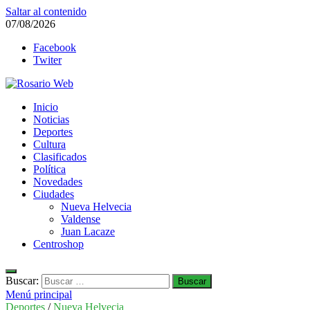
Saltar al contenido
07/08/2026
Facebook
Twiter
Rosario Web
Inicio
Todas la noticias de Rosario y la zona
Noticias
Deportes
Cultura
Clasificados
Política
Novedades
Ciudades
Nueva Helvecia
Valdense
Juan Lacaze
Centroshop
Buscar:
Menú principal
Deportes
/
Nueva Helvecia