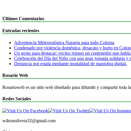
Últimos Comentarios
Entradas recientes
Advertencia Meteorológica Naranja para todo Colonia
Condenado por violencia doméstica, desacato y hurto en Colon
Un gesto para destacar: vecino repuso un contenedor que había
Celebración del Día del Niño con una gran jornada solidaria y r
Denuncia por estafa mediante modalidad de maniobra digital.
Rosario Web
Rosarioweb es un sitio web diseñado para difundir y compartir toda la
Redes Sociales
wilsonolivera32@gmail.com