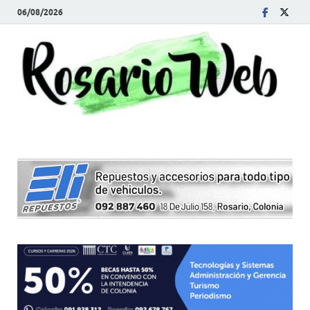
06/08/2026
R
Tod
la
W
noti
de
Rosa
y la
zon