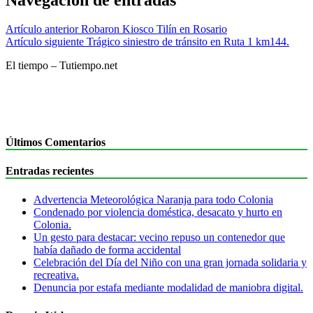
Artículo anterior
Robaron Kiosco Tilín en Rosario
Artículo siguiente
Trágico siniestro de tránsito en Ruta 1 km144.
El tiempo – Tutiempo.net
Últimos Comentarios
Entradas recientes
Advertencia Meteorológica Naranja para todo Colonia
Condenado por violencia doméstica, desacato y hurto en
Colonia.
Un gesto para destacar: vecino repuso un contenedor que
había dañado de forma accidental
Celebración del Día del Niño con una gran jornada solidaria y
recreativa.
Denuncia por estafa mediante modalidad de maniobra digital.