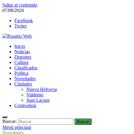
Saltar al contenido
07/08/2026
Facebook
Twiter
Rosario Web
Inicio
Todas la noticias de Rosario y la zona
Noticias
Deportes
Cultura
Clasificados
Política
Novedades
Ciudades
Nueva Helvecia
Valdense
Juan Lacaze
Centroshop
Buscar:
Menú principal
Novedades