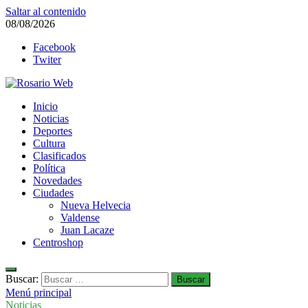
Saltar al contenido
08/08/2026
Facebook
Twiter
Rosario Web
Inicio
Todas la noticias de Rosario y la zona
Noticias
Deportes
Cultura
Clasificados
Política
Novedades
Ciudades
Nueva Helvecia
Valdense
Juan Lacaze
Centroshop
Buscar:
Menú principal
Noticias