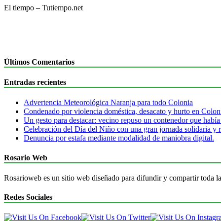
El tiempo – Tutiempo.net
Últimos Comentarios
Entradas recientes
Advertencia Meteorológica Naranja para todo Colonia
Condenado por violencia doméstica, desacato y hurto en Colon
Un gesto para destacar: vecino repuso un contenedor que había
Celebración del Día del Niño con una gran jornada solidaria y r
Denuncia por estafa mediante modalidad de maniobra digital.
Rosario Web
Rosarioweb es un sitio web diseñado para difundir y compartir toda la
Redes Sociales