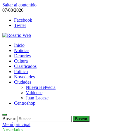
Saltar al contenido
07/08/2026
Facebook
Twiter
Rosario Web
Inicio
Todas la noticias de Rosario y la zona
Noticias
Deportes
Cultura
Clasificados
Política
Novedades
Ciudades
Nueva Helvecia
Valdense
Juan Lacaze
Centroshop
Buscar:
Menú principal
Novedades