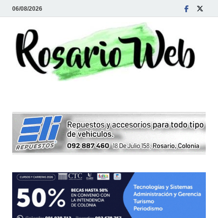
06/08/2026
R
Tod
la
W
noti
de
Rosa
y la
zon