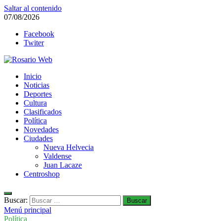
Saltar al contenido
07/08/2026
Facebook
Twiter
Rosario Web
Inicio
Todas la noticias de Rosario y la zona
Noticias
Deportes
Cultura
Clasificados
Política
Novedades
Ciudades
Nueva Helvecia
Valdense
Juan Lacaze
Centroshop
Buscar:
Menú principal
Política