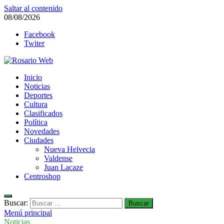
Saltar al contenido
08/08/2026
Facebook
Twiter
Rosario Web
Inicio
Todas la noticias de Rosario y la zona
Noticias
Deportes
Cultura
Clasificados
Política
Novedades
Ciudades
Nueva Helvecia
Valdense
Juan Lacaze
Centroshop
Buscar:
Menú principal
Noticias