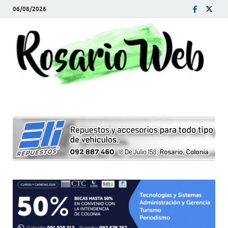
06/08/2026
R
Tod
la
W
noti
de
Rosa
y la
zon