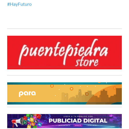
#
HayFuturo