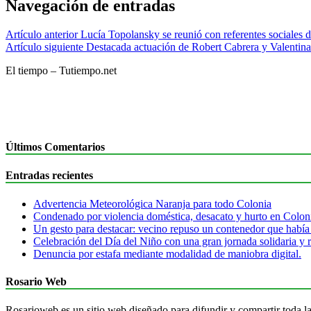
Navegación de entradas
Artículo anterior
Lucía Topolansky se reunió con referentes sociales d
Artículo siguiente
Destacada actuación de Robert Cabrera y Valentina
El tiempo – Tutiempo.net
Últimos Comentarios
Entradas recientes
Advertencia Meteorológica Naranja para todo Colonia
Condenado por violencia doméstica, desacato y hurto en Colon
Un gesto para destacar: vecino repuso un contenedor que había
Celebración del Día del Niño con una gran jornada solidaria y r
Denuncia por estafa mediante modalidad de maniobra digital.
Rosario Web
Rosarioweb es un sitio web diseñado para difundir y compartir toda la