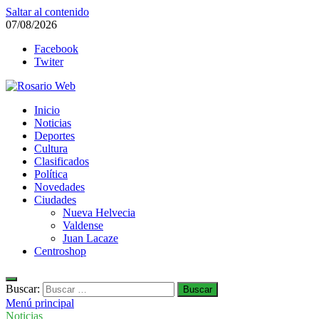
Saltar al contenido
07/08/2026
Facebook
Twiter
Rosario Web
Inicio
Todas la noticias de Rosario y la zona
Noticias
Deportes
Cultura
Clasificados
Política
Novedades
Ciudades
Nueva Helvecia
Valdense
Juan Lacaze
Centroshop
Buscar:
Menú principal
Noticias