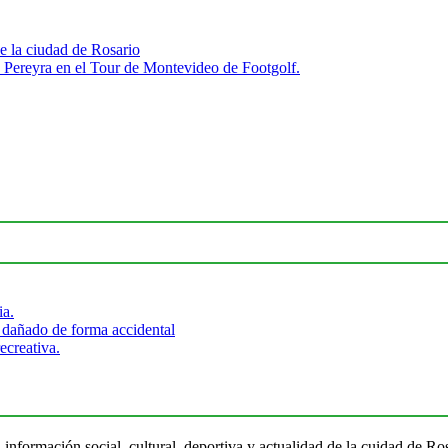
e la ciudad de Rosario
 Pereyra en el Tour de Montevideo de Footgolf.
ia.
 dañado de forma accidental
ecreativa.
 información social, cultural, deportiva y actualidad de la cuidad de 