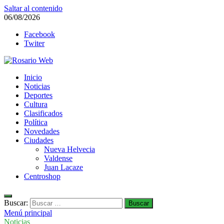
Saltar al contenido
06/08/2026
Facebook
Twiter
Rosario Web
Inicio
Todas la noticias de Rosario y la zona
Noticias
Deportes
Cultura
Clasificados
Política
Novedades
Ciudades
Nueva Helvecia
Valdense
Juan Lacaze
Centroshop
Buscar:
Menú principal
Noticias