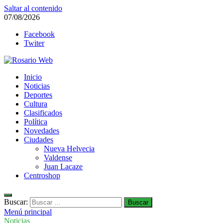
Saltar al contenido
07/08/2026
Facebook
Twiter
Rosario Web
Inicio
Todas la noticias de Rosario y la zona
Noticias
Deportes
Cultura
Clasificados
Política
Novedades
Ciudades
Nueva Helvecia
Valdense
Juan Lacaze
Centroshop
Buscar:
Menú principal
Noticias