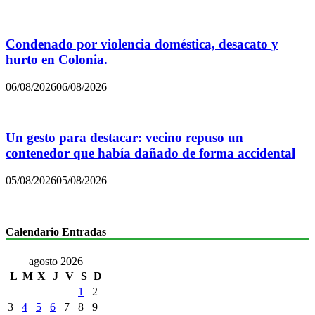
Condenado por violencia doméstica, desacato y
hurto en Colonia.
06/08/2026
06/08/2026
Un gesto para destacar: vecino repuso un
contenedor que había dañado de forma accidental
05/08/2026
05/08/2026
Calendario Entradas
agosto 2026
L
M
X
J
V
S
D
1
2
3
4
5
6
7
8
9