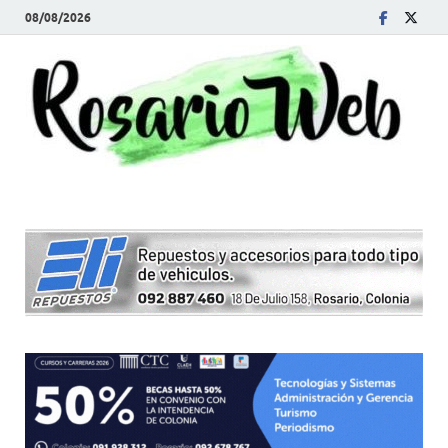
08/08/2026
R
Tod
la
W
noti
de
Rosa
y la
zon