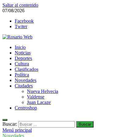
Saltar al contenido
07/08/2026
Facebook
Twiter
Rosario Web
Inicio
Todas la noticias de Rosario y la zona
Noticias
Deportes
Cultura
Clasificados
Política
Novedades
Ciudades
Nueva Helvecia
Valdense
Juan Lacaze
Centroshop
Buscar:
Menú principal
Novedades