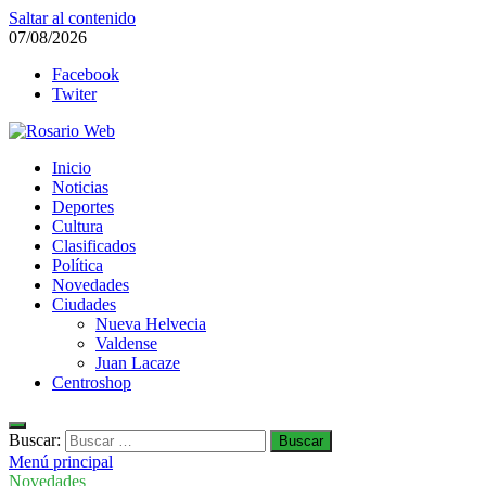
Saltar al contenido
07/08/2026
Facebook
Twiter
Rosario Web
Inicio
Todas la noticias de Rosario y la zona
Noticias
Deportes
Cultura
Clasificados
Política
Novedades
Ciudades
Nueva Helvecia
Valdense
Juan Lacaze
Centroshop
Buscar:
Menú principal
Novedades