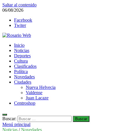
Saltar al contenido
06/08/2026
Facebook
Twiter
Rosario Web
Inicio
Todas la noticias de Rosario y la zona
Noticias
Deportes
Cultura
Clasificados
Política
Novedades
Ciudades
Nueva Helvecia
Valdense
Juan Lacaze
Centroshop
Buscar:
Menú principal
Noticias
/
Novedades