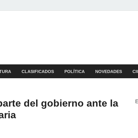
b
 zona
TURA
CLASIFICADOS
POLÍTICA
NOVEDADES
CI
rte del gobierno ante la
E
aria