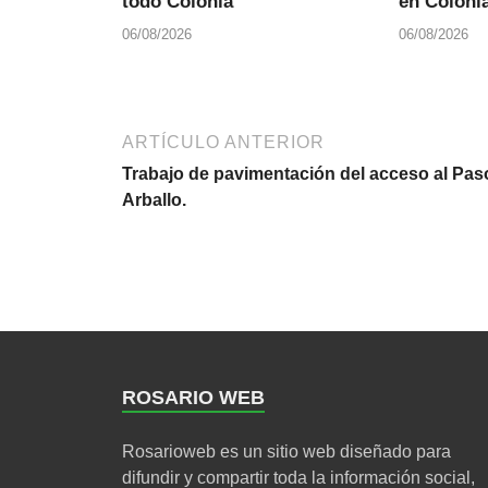
todo Colonia
en Colonia
06/08/2026
06/08/2026
ARTÍCULO ANTERIOR
Trabajo de pavimentación del acceso al Pas
Arballo.
ROSARIO WEB
Rosarioweb es un sitio web diseñado para
difundir y compartir toda la información social,