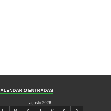
CALENDARIO ENTRADAS
agosto 2026
L
M
X
J
V
S
D