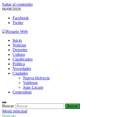
Saltar al contenido
06/08/2026
Facebook
Twiter
Rosario Web
Inicio
Todas la noticias de Rosario y la zona
Noticias
Deportes
Cultura
Clasificados
Política
Novedades
Ciudades
Nueva Helvecia
Valdense
Juan Lacaze
Centroshop
Buscar:
Menú principal
Noticias