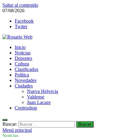
Saltar al contenido
07/08/2026
Facebook
Twiter
Rosario Web
Inicio
Todas la noticias de Rosario y la zona
Noticias
Deportes
Cultura
Clasificados
Política
Novedades
Ciudades
Nueva Helvecia
Valdense
Juan Lacaze
Centroshop
Buscar:
Menú principal
Noticias