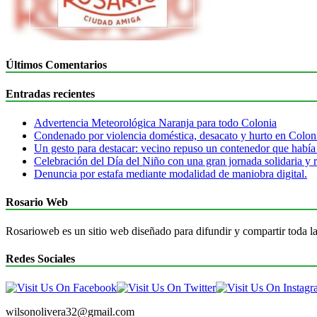
Últimos Comentarios
Entradas recientes
Advertencia Meteorológica Naranja para todo Colonia
Condenado por violencia doméstica, desacato y hurto en Colon
Un gesto para destacar: vecino repuso un contenedor que había
Celebración del Día del Niño con una gran jornada solidaria y r
Denuncia por estafa mediante modalidad de maniobra digital.
Rosario Web
Rosarioweb es un sitio web diseñado para difundir y compartir toda la
Redes Sociales
wilsonolivera32@gmail.com