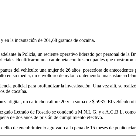
s y en la incautación de 201,68 gramos de cocaína.
a adelante la Policía, un reciente operativo liderado por personal de la
policiales identificaron una camioneta con tres ocupantes que mostraron u
 ocupantes del vehículo: una mujer de 26 años, poseedora de antecedente
ulto en su media, un envoltorio de nylon conteniendo una sustancia blanc
encia policial para profundizar la investigación. Una vez allí, se reali
mos de cocaína.
nza digital, un cartucho calibre 20 y la suma de $ 5935. El vehículo ut
el Juzgado Letrado de Rosario se condenó a M.N.L.G. y a A.G.B.L. como
 pena de dos años de prisión de cumplimiento efectivo.
delito de encubrimiento agravado a la pena de 15 meses de penitenciar