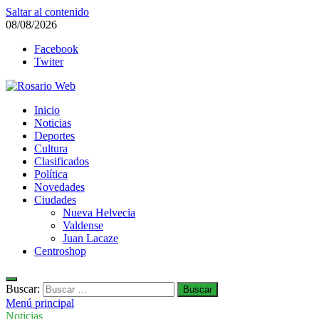
Saltar al contenido
08/08/2026
Facebook
Twiter
Rosario Web
Inicio
Todas la noticias de Rosario y la zona
Noticias
Deportes
Cultura
Clasificados
Política
Novedades
Ciudades
Nueva Helvecia
Valdense
Juan Lacaze
Centroshop
Buscar:
Menú principal
Noticias