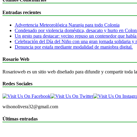
Entradas recientes
Advertencia Meteorológica Naranja para todo Colonia
Condenado por violencia doméstica, desacato y hurto en Colon
Un gesto para destacar: vecino repuso un contenedor que había
Celebración del Día del Niño con una gran jornada solidaria y r
Denuncia por estafa mediante modalidad de maniobra digital.
Rosario Web
Rosarioweb es un sitio web diseñado para difundir y compartir toda la
Redes Sociales
wilsonolivera32@gmail.com
Últimas entradas