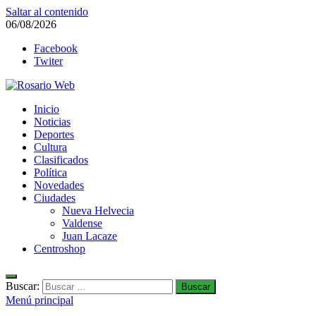
Saltar al contenido
06/08/2026
Facebook
Twiter
Rosario Web
Inicio
Todas la noticias de Rosario y la zona
Noticias
Deportes
Cultura
Clasificados
Política
Novedades
Ciudades
Nueva Helvecia
Valdense
Juan Lacaze
Centroshop
Buscar:
Menú principal