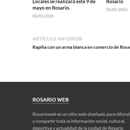
Locales se realizará este 9 de
Rosario
mayo en Rosario.
04/05/2026
06/05/2026
ARTÍCULO ANTERIOR
Rapiña con un arma blanca en comercio de Rosa
ROSARIO WEB
Rosarioweb es un sitio web diseñado para difund
y compartir toda la información social, cultural,
deportiva y actualidad de la cuidad de Rosario