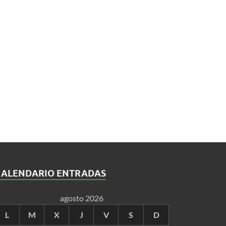
CALENDARIO ENTRADAS
agosto 2026
L
M
X
J
V
S
D