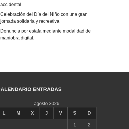
accidental
Celebración del Día del Niño con una gran
jornada solidaria y recreativa.
Denuncia por estafa mediante modalidad de
maniobra digital.
CALENDARIO ENTRADAS
agosto 2026
L
M
X
J
V
S
D
1
2