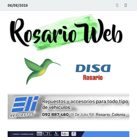
06/08/2026
R
Tod
la
W
noti
de
Rosa
y la
zon