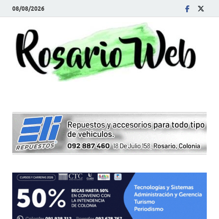
08/08/2026
R
Tod
la
W
noti
de
Rosa
y la
zon