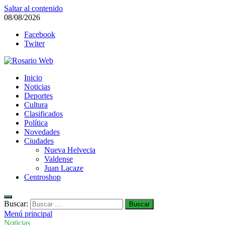
Saltar al contenido
08/08/2026
Facebook
Twiter
Rosario Web
Inicio
Todas la noticias de Rosario y la zona
Noticias
Deportes
Cultura
Clasificados
Política
Novedades
Ciudades
Nueva Helvecia
Valdense
Juan Lacaze
Centroshop
Buscar:
Menú principal
Noticias