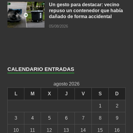
Un gesto para destacar: vecino
repuso un contenedor que había
dañado de forma accidental
05/08/2026
CALENDARIO ENTRADAS
agosto 2026
L
M
X
J
V
S
D
1
2
3
4
5
6
7
8
9
10
11
12
13
14
15
16