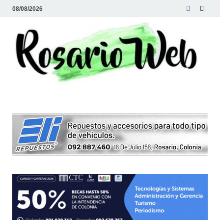
08/08/2026
R
Tod
la
W
noti
de
Rosa
y la
zon