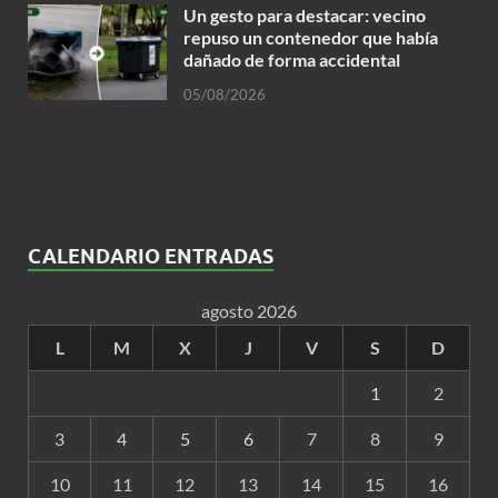
Un gesto para destacar: vecino
repuso un contenedor que había
dañado de forma accidental
05/08/2026
CALENDARIO ENTRADAS
agosto 2026
L
M
X
J
V
S
D
1
2
3
4
5
6
7
8
9
10
11
12
13
14
15
16