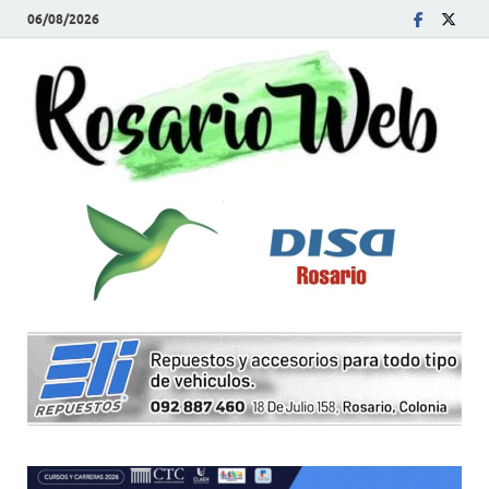
06/08/2026
R
Tod
la
W
noti
de
Rosa
y la
zon