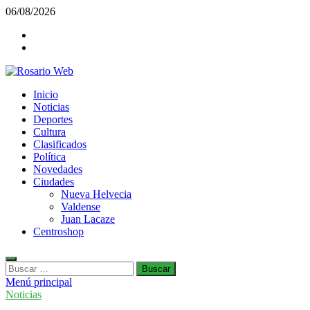
Saltar
06/08/2026
al
Facebook
contenido
Twiter
Rosario Web
Inicio
Todas la noticias de Rosario y la zona
Noticias
Deportes
Cultura
Clasificados
Política
Novedades
Ciudades
Nueva Helvecia
Valdense
Juan Lacaze
Centroshop
Buscar:
Menú principal
Noticias