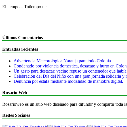
de
El tiempo – Tutiempo.net
entradas
Últimos Comentarios
Entradas recientes
Advertencia Meteorológica Naranja para todo Colonia
Condenado por violencia doméstica, desacato y hurto en Colon
Un gesto para destacar: vecino repuso un contenedor que había
Celebración del Día del Niño con una gran jornada solidaria y r
Denuncia por estafa mediante modalidad de maniobra digital.
Rosario Web
Rosarioweb es un sitio web diseñado para difundir y compartir toda la
Redes Sociales