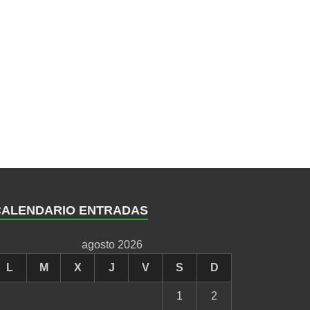
CALENDARIO ENTRADAS
agosto 2026
L
M
X
J
V
S
D
1
2