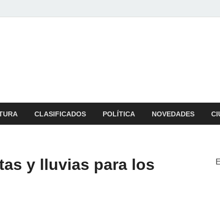
b
 zona
TURA
CLASIFICADOS
POLÍTICA
NOVEDADES
CI
as y lluvias para los
E