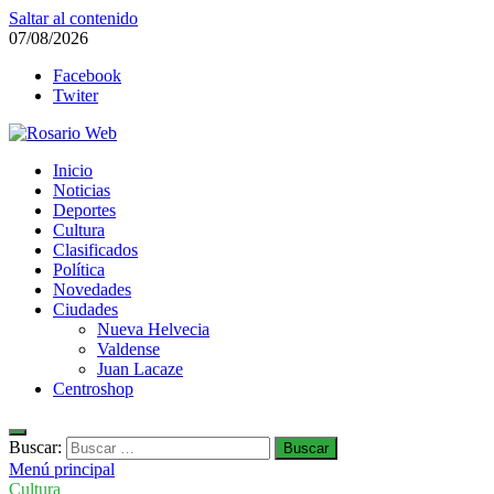
Saltar al contenido
07/08/2026
Facebook
Twiter
Rosario Web
Inicio
Todas la noticias de Rosario y la zona
Noticias
Deportes
Cultura
Clasificados
Política
Novedades
Ciudades
Nueva Helvecia
Valdense
Juan Lacaze
Centroshop
Buscar:
Menú principal
Cultura