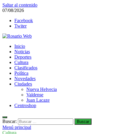
Saltar al contenido
07/08/2026
Facebook
Twiter
Rosario Web
Inicio
Todas la noticias de Rosario y la zona
Noticias
Deportes
Cultura
Clasificados
Política
Novedades
Ciudades
Nueva Helvecia
Valdense
Juan Lacaze
Centroshop
Buscar:
Menú principal
Cultura