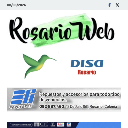
08/08/2026
R
Tod
la
W
noti
de
Rosa
y la
zon