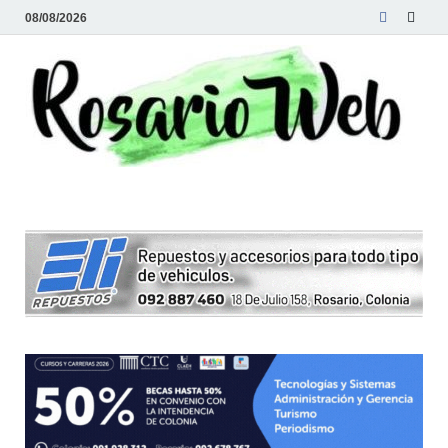
08/08/2026
R
Tod
la
W
noti
de
Rosa
y la
zon