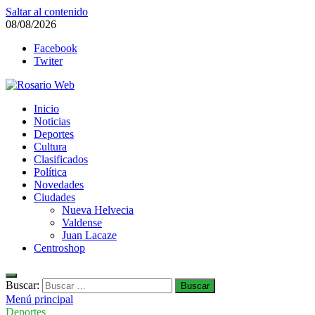
Saltar al contenido
08/08/2026
Facebook
Twiter
Rosario Web
Inicio
Todas la noticias de Rosario y la zona
Noticias
Deportes
Cultura
Clasificados
Política
Novedades
Ciudades
Nueva Helvecia
Valdense
Juan Lacaze
Centroshop
Buscar:
Menú principal
Deportes