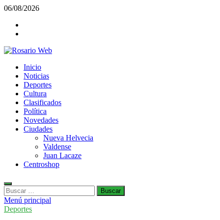
Saltar
06/08/2026
al
Facebook
contenido
Twiter
Rosario Web
Inicio
Todas la noticias de Rosario y la zona
Noticias
Deportes
Cultura
Clasificados
Política
Novedades
Ciudades
Nueva Helvecia
Valdense
Juan Lacaze
Centroshop
Buscar:
Menú principal
Deportes