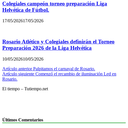
Colegiales campeón torneo preparación Liga
Helvética de Fútbol.
17/05/2026
17/05/2026
Rosario Atlético y Colegiales definirán el Torneo
Preparación 2026 de la Liga Helvética
10/05/2026
10/05/2026
Navegación
Artículo anterior
Palpitamos el carnaval de Rosario.
Artículo siguiente
Comenzó el recambio de iluminación Led en
de
Rosario.
entradas
El tiempo – Tutiempo.net
Últimos Comentarios