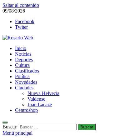
Saltar al contenido
09/08/2026
Facebook
Twiter
Rosario Web
Inicio
Todas la noticias de Rosario y la zona
Noticias
Deportes
Cultura
Clasificados
Política
Novedades
Ciudades
Nueva Helvecia
Valdense
Juan Lacaze
Centroshop
Buscar:
Menú principal