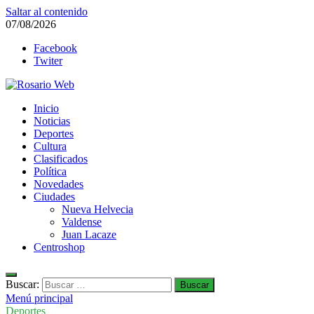
Saltar al contenido
07/08/2026
Facebook
Twiter
Rosario Web
Inicio
Todas la noticias de Rosario y la zona
Noticias
Deportes
Cultura
Clasificados
Política
Novedades
Ciudades
Nueva Helvecia
Valdense
Juan Lacaze
Centroshop
Buscar:
Menú principal
Deportes