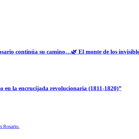
osario continúa su camino…🌿 El monte de los invisibles
io en la encrucijada revolucionaria (1811-1820)”
en Rosario.