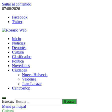
Saltar al contenido
07/08/2026
Facebook
Twiter
Rosario Web
Inicio
Todas la noticias de Rosario y la zona
Noticias
Deportes
Cultura
Clasificados
Política
Novedades
Ciudades
Nueva Helvecia
Valdense
Juan Lacaze
Centroshop
Buscar:
Menú principal
Cultura