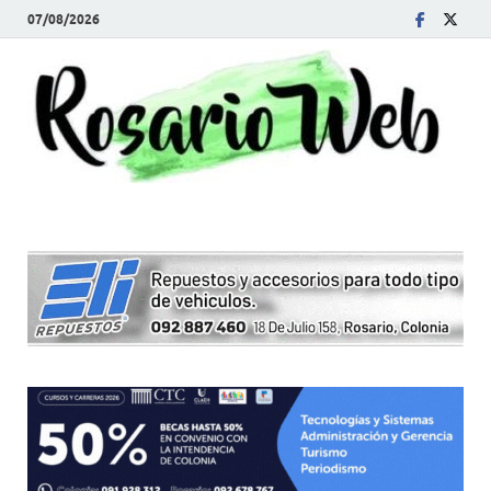
07/08/2026
R
Tod
la
W
noti
de
Rosa
y la
zon