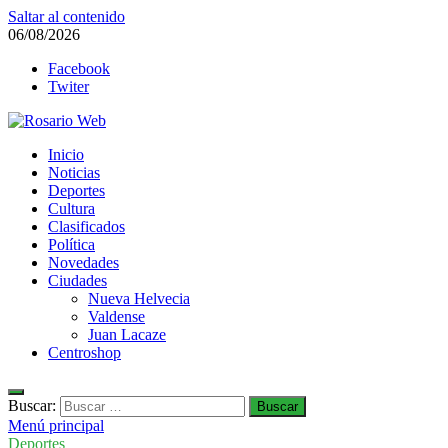
Saltar al contenido
06/08/2026
Facebook
Twiter
Rosario Web
Inicio
Todas la noticias de Rosario y la zona
Noticias
Deportes
Cultura
Clasificados
Política
Novedades
Ciudades
Nueva Helvecia
Valdense
Juan Lacaze
Centroshop
Buscar:
Menú principal
Deportes