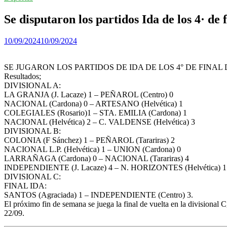
Se disputaron los partidos Ida de los 4· de
10/09/2024
10/09/2024
SE JUGARON LOS PARTIDOS DE IDA DE LOS 4° DE FIN
Resultados;
DIVISIONAL A:
LA GRANJA (J. Lacaze) 1 – PEÑAROL (Centro) 0
NACIONAL (Cardona) 0 – ARTESANO (Helvética) 1
COLEGIALES (Rosario)1 – STA. EMILIA (Cardona) 1
NACIONAL (Helvética) 2 – C. VALDENSE (Helvética) 3
DIVISIONAL B:
COLONIA (F Sánchez) 1 – PEÑAROL (Tarariras) 2
NACIONAL L.P. (Helvética) 1 – UNION (Cardona) 0
LARRAÑAGA (Cardona) 0 – NACIONAL (Tarariras) 4
INDEPENDIENTE (J. Lacaze) 4 – N. HORIZONTES (Helvética) 1
DIVISIONAL C:
FINAL IDA:
SANTOS (Agraciada) 1 – INDEPENDIENTE (Centro) 3.
El próximo fin de semana se juega la final de vuelta en la divisional
22/09.