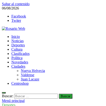
Saltar al contenido
06/08/2026
Facebook
Twiter
Rosario Web
Inicio
Todas la noticias de Rosario y la zona
Noticias
Deportes
Cultura
Clasificados
Política
Novedades
Ciudades
Nueva Helvecia
Valdense
Juan Lacaze
Centroshop
Buscar:
Menú principal
Deportes