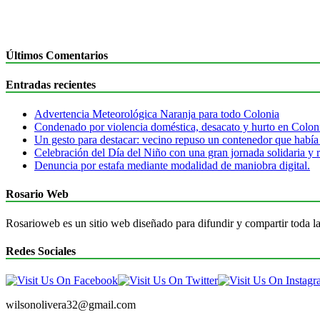
Últimos Comentarios
Entradas recientes
Advertencia Meteorológica Naranja para todo Colonia
Condenado por violencia doméstica, desacato y hurto en Colon
Un gesto para destacar: vecino repuso un contenedor que había
Celebración del Día del Niño con una gran jornada solidaria y r
Denuncia por estafa mediante modalidad de maniobra digital.
Rosario Web
Rosarioweb es un sitio web diseñado para difundir y compartir toda la
Redes Sociales
wilsonolivera32@gmail.com